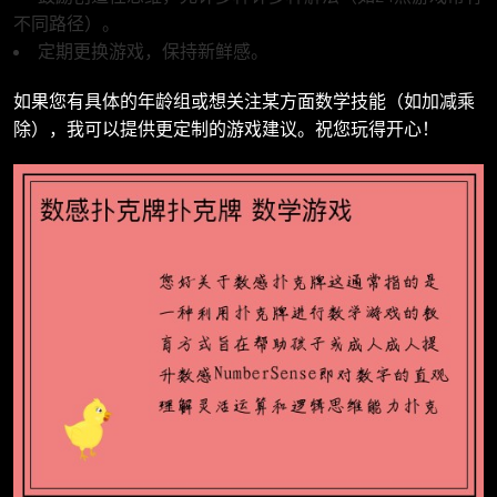
不同路径）。
定期更换游戏，保持新鲜感。
如果您有具体的年龄组或想关注某方面数学技能（如加减乘
除），我可以提供更定制的游戏建议。祝您玩得开心！