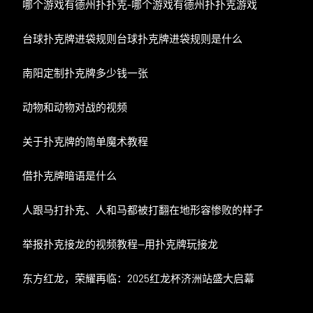
哪个游戏有德州扑扑克-哪个游戏有德州扑扑克游戏
台球扑克牌进袋规则台球扑克牌进袋规则是什么
南阳定制扑克牌多少钱一张
动物和动物对战的视频
关于扑克牌的简单魔术教程
借扑克牌暗语是什么
人跟马打扑克、人和马都被打翻在地形容惨败的样子
举报扑克接龙的视频教程—用扑克牌玩接龙
东方红龙，荣耀再临：2025红龙杯济洲站盛大启幕