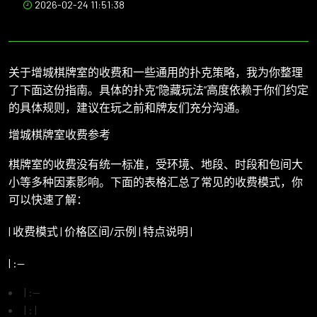
2026-02-24 11:51:38
关于增城棋牌室的收费和一些通用的扑克策略，我为你整理
了下面这份指南。具体的扑克“隐藏玩法”高度依赖于你们约定
的具体规则，建议在玩之前和牌友们充分沟通。
增城棋牌室收费参考
棋牌室的收费没有统一标准，受环境、地段、时段和包间大
小等多种因素影响。下面的表格汇总了常见的收费模式，你
可以快速了解：
| 收费模式 | 价格区间/示例 | 特点说明 |
| :--
| :--
| : |