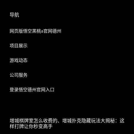
导航
网页版悟空黑桃a官网德州
项目展示
游戏动态
公司服务
登录悟空德州官网入口
增城棋牌室怎么收费的、增城扑克隐藏玩法大揭秘：这
样打牌让你秒变高手