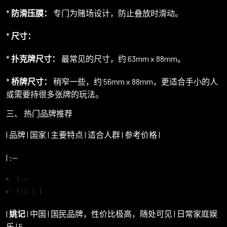
*
防滑压膜：
专门为赌场设计，防止叠放时滑动。
*
尺寸：
*
扑克牌尺寸：
最常见的尺寸，约 63mm x 88mm。
*
桥牌尺寸：
稍窄一些，约 56mm x 88mm，更适合手小的人
或需要持很多张牌的玩法。
三、 热门品牌推荐
| 品牌 | 国家 | 主要特点 | 适合人群 | 参考价格 |
| :--
| :--
| : | : | : |
|
姚记
| 中国 | 国民品牌，性价比极高，随处可见 | 日常家庭娱
乐 | 5