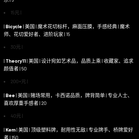
15元 |
|
Bicycle
| 美国 | 魔术花切标杆，麻面压膜，手感经典 | 魔术
师、花切爱好者、进阶玩家 | 15
30元 |
|
Theory11
| 美国 | 设计宛如艺术品，品质上乘 | 收藏家、追求
颜值者 | 50
200+元 |
|
Bee
| 美国 | 赌场常用，卡西诺品质，牌背简单 | 专业人士、
喜欢厚重手感者 | 20
40元 |
|
Kem
| 美国 | 顶级塑料牌，耐用性无敌 | 专业牌手、桥牌爱好
者 | 150