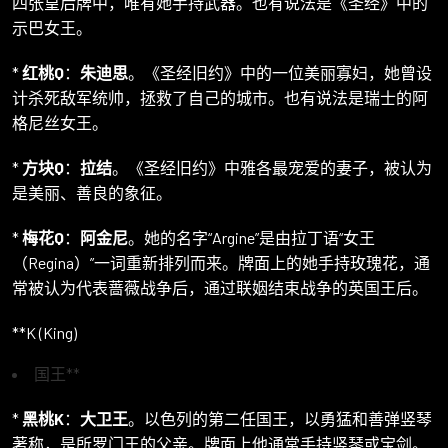
四张皇后牌中，唯有她手持武器。也有说法是《圣经》中的
示巴女王。
*
红桃Q
：
朱迪思
。《圣经旧约》中的一位美丽寡妇，她曾设
计杀死敌军统帅，拯救了自己的城市。也有说法是瑞士的阿
格尼丝女王。
*
方块Q
：
拉结
。《圣经旧约》中雅各最宠爱的妻子，被认为
是美丽、善良的象征。
*
梅花Q
：
阿金尼
。她的名字“Argine”是由拉丁语“女王
（Regina）”一词重新排列而来。牌面上的她手持玫瑰花，通
常被认为代表蔷薇战争后，通过联姻结束战争的英国王后。
**K (King)
国王**
*
黑桃K
：
大卫王
。以色列的第二任国王，以勇猛和善弹竖琴
著称，是所罗门王的父亲。牌面上他通常手持竖琴或宝剑。