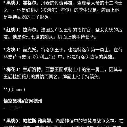
*
黑桃J
：
霍格尔
。丹麦的传奇英雄，查理曼大帝的十二骑士
之一。他是红桃J（拉海尔）海尔）的孪生兄弟。牌面上他
是手持武器的王子形象。
*
红桃J
：
拉海尔
。法国瓦卢瓦王朝的指挥官，圣女贞德的战
友。他是查理七世的随从。牌面上他手持长矛。
*
方块J
：
赫克托
。特洛伊王子，也是特洛伊第一勇士。在荷
马史诗《史诗《伊利亚特》中，他是特洛伊战争的英雄。
*
梅花J
：
兰斯洛特
。亚瑟王圆桌骑士中的第一勇士，因其与
王后桂妮薇儿的爱情而闻名。牌面上他手持箭矢。
**Q (Queen)
悟空黑桃a官网德州
王后**
*
黑桃Q
：
帕拉斯·雅典娜
。希腊神话中的智慧与战争女神。在