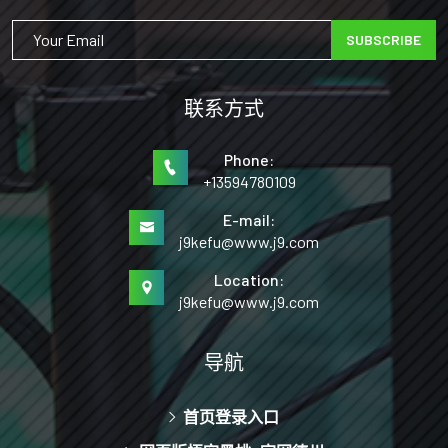
SUBSCRIBE
联系方式
Phone:
+13594780109
E-mail:
j9kefu@www.j9.com
Location:
j9kefu@www.j9.com
导航
首页登录入口