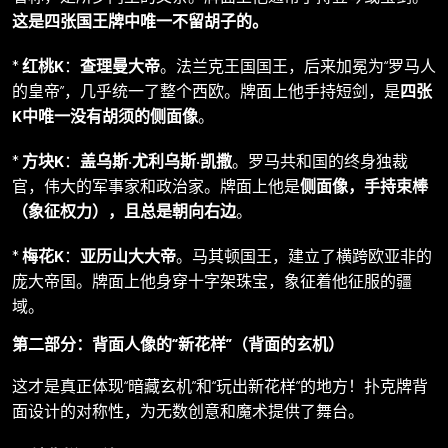
这是四张国王牌中唯一不留胡子的。
*
红桃K
：
查理曼大帝
。法兰克王国国王，后来加冕为“罗马人
的皇帝”，几乎统一了整个西欧。牌面上他手持短剑，是
四张
K中唯一没有胡须的侧面像
。
*
方块K
：
盖乌斯·尤利乌斯·凯撒
。罗马共和国的终身独裁
官，伟大的军事家和政治家。牌面上他是
侧面像，手持束棒
（象征权力），且总是朝向右边
。
*
梅花K
：
亚历山大大帝
。马其顿国王，建立了横跨欧亚非的
庞大帝国。牌面上他身穿十字架珠宝，象征着他征服的疆
域。
第二部分：背面人像的“新花样”（背面的玄机）
这才是真正体现“暗藏玄机”和“玩出新花样”的地方！扑克牌背
面设计的对称性，为无数创意和魔术提供了舞台。