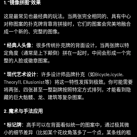
1. “镜像拼图”效果
这是最常见也最经典的玩法。当两张完全相同的、具有中心
对称图案的扑克牌背靠背拼接时，它们的图案会完美地融合
成一个新的、完整的图像。
*
经典人头像
：很多传统扑克牌的背面设计，当两张牌以特
定角度（通常是上下颠倒）拼在一起时，中间会形成一个完
整的人脸或徽章图案。
*
现代艺术设计
：许多设计师品牌扑克（如Bicycle,icycle,
Theory11, Ellusionist等）将这一特性发挥到极致。你可能需要
将两张、四张甚至一整副牌按照特定方式排列，才能看到隐
藏的巨大骷髅、龙、建筑等复杂图案。
2. 魔术与手法应用
*
标记牌
：高手可以在背面看似统一的图案中，通过极其微
小的细节差异（比如某个花纹角落多了一个点，某条线的粗