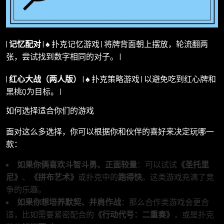
|
记忆配对
| ♠️ 扑克记忆游戏 | 将牌背面朝上摆放，轮流翻两
张，尝试找到数字相同的对子。 |
|
红心大战（两人版）
| ♠️ 扑克策略游戏 | 以避免吃到红心牌和
黑桃Q为目标。 |
如何选择适合你们的游戏
面对这么多选择，你可以根据你和伙伴的喜好来决定玩哪一
款：
如果你俩喜欢斗智斗勇、正面较量
：可以试试
《圣托里
尼》
、
《拼布艺术》
或扑克中的
跑得快
。这类游戏充满了竞
争的乐趣。
如果你想培养默契、并肩作战
：那么合作类游戏会更合
适，比如需要紧密配合的
《行动代号：二重奏》
，或是扑克