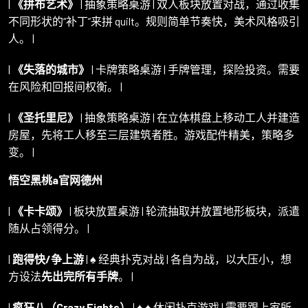
|
《拼布艺术》
| 抽象策略桌游 | 双人板块放置对战，通过收集
不同形状的“补丁”来拼 quilt。规则简单节奏快，美术风格吸引
人。 |
|
《失落的城市》
| 卡牌策略桌游 | 手牌管理，探险投资。需要
在风险和回报间权衡。 |
|
《圣托里尼》
| 抽象策略桌游 | 在立体棋盘上移动工人并建造
房屋，先将工人移至三层建筑者胜。游戏配件精美，策略多
变。 |
悟空黑桃a官网德州
|
《卡卡颂》
| 板块放置桌游 | 轮流抽取并放置地形板块，派遣
随从占领得分。 |
|
跑得快/争上游
| ♠️ 经典扑克对战 | 各自为战，以大压小，想
方设法
先出完所有手牌
。 |
|
疯狂八（Crazy Eights）
| ♠️ ♠️ 休闲扑克游戏 | 需要跟上家所