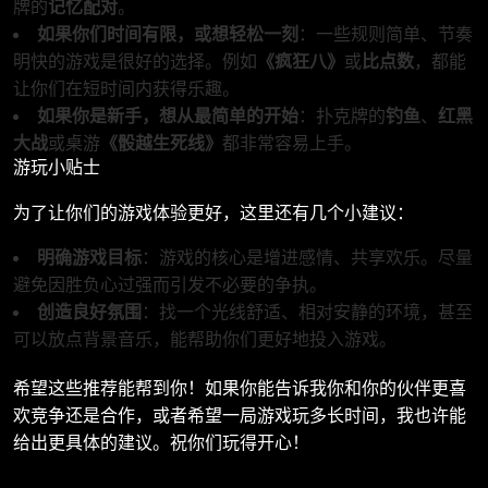
牌的
记忆配对
。
如果你们时间有限，或想轻松一刻
：一些规则简单、节奏
明快的游戏是很好的选择。例如
《疯狂八》
或
比点数
，都能
让你们在短时间内获得乐趣。
如果你是新手，想从最简单的开始
：扑克牌的
钓鱼
、
红黑
大战
或桌游
《骰越生死线》
都非常容易上手。
游玩小贴士
为了让你们的游戏体验更好，这里还有几个小建议：
明确游戏目标
：游戏的核心是增进感情、共享欢乐。尽量
避免因胜负心过强而引发不必要的争执。
创造良好氛围
：找一个光线舒适、相对安静的环境，甚至
可以放点背景音乐，能帮助你们更好地投入游戏。
希望这些推荐能帮到你！如果你能告诉我你和你的伙伴更喜
欢竞争还是合作，或者希望一局游戏玩多长时间，我也许能
给出更具体的建议。祝你们玩得开心！