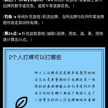
出牌的数字或花色，或用"8"来变换花色。 |
|
钓鱼
| ♠️ 休闲扑克游戏 | 轮流出牌，当所出牌与队列中某张牌
相可收走其间所有牌。 |
|
算24点
| ♠️ 扑克益智游戏 | 抽取4张牌，用加、减、乘、除快
速计算出24点。 |