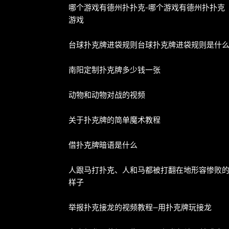
哪个游戏有德州扑扑克-哪个游戏有德州扑扑克
游戏
台球扑克牌进袋规则台球扑克牌进袋规则是什
南阳定制扑克牌多少钱一张
动物和动物对战的视频
关于扑克牌的简单魔术教程
借扑克牌暗语是什么
人跟马打扑克、人和马都被打翻在地形容惨败
样子
举报扑克接龙的视频教程—用扑克牌玩接龙