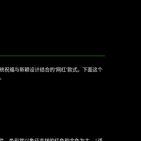
统祝福与新颖设计结合的“网红”款式。下面这个
。
件，色彩常以象征吉祥的红色和金色为主。 | 适