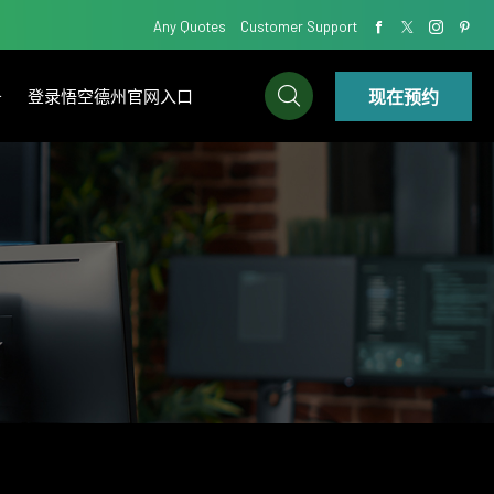
Any Quotes
Customer Support
现在预约
务
登录悟空德州官网入口