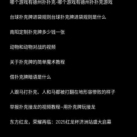
哪个游戏有德州扑扑克-哪个游戏有德州扑扑克游戏
台球扑克牌进袋规则台球扑克牌进袋规则是什么
南阳定制扑克牌多少钱一张
动物和动物对战的视频
关于扑克牌的简单魔术教程
借扑克牌暗语是什么
人跟马打扑克、人和马都被打翻在地形容惨败的样子
举报扑克接龙的视频教程—用扑克牌玩接龙
东方红龙，荣耀再临：2025红龙杯济洲站盛大启幕