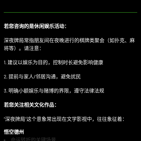
若您咨询的是休闲娱乐活动：
深夜牌局常指朋友间在夜晚进行的棋牌类聚会（如扑克、麻
将等）。请注意：
1. 建议以娱乐为目的，控制时长避免影响健康
2. 提前与家人/邻居沟通，避免扰民
3. 明确小额娱乐与赌博的界限，遵守法律法规
若您关注相关文化作品：
“深夜牌局”这个意象常出现在文学影视中，往往象征着：
悟空德州
命运转折的关键场景