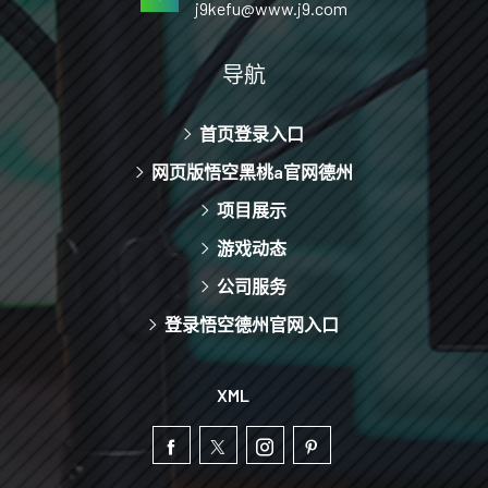
j9kefu@www.j9.com
导航
首页登录入口
网页版悟空黑桃a官网德州
项目展示
游戏动态
公司服务
登录悟空德州官网入口
XML