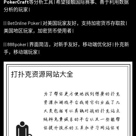
PokerCraft
等分析工具 | 希望接触国际赛事、善于利用数据
分析的玩家 |
| | BetOnline Poker | 对美国玩家友好，支持加密货币存取款 |
美国地区玩家，加密货币使用者 |
| | 888poker | 界面简洁，对新手友好，移动端优化好 | 扑克新
手，移动端玩家 |