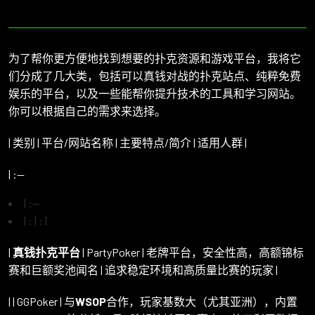
为了帮你更方便地找到想要的扑克资源和游戏平台，我将它
们分成了几大类，包括可以真钱对战的扑克站点、纯粹免费
娱乐的平台，以及一些能帮你提升技术的工具和学习网站。
你可以根据自己的需求来选择。
| 类别 | 平台/网站名称 | 主要特点/简介 | 适用人群 |
| :--
| :--
| : | : |
|
真钱扑克平台
| PartyPoker | 老牌平台，安全性高，高额锦标
赛和巨额奖池闻名 | 追求稳定环境和高质量比赛的玩家 |
| | GGPoker | 与
WSOP
合作，玩家基数大（尤其亚洲），内置