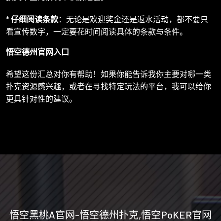
*
仔细阅读条款
：无论是欢迎奖金还是返水活动，都不要只
看宣传数字，一定要花时间阅读具体的条款与条件。
悟空德州官网入口
希望这份汇总对你有帮助！如果你能告诉我你主要对哪一类
扑克资源感兴趣，或者在寻找特定玩法的平台，我可以给你
更具针对性的建议。
悟空黑桃A官网-悟空德州扑克,悟空PoKER官网