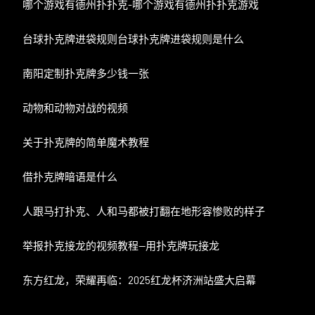
哪个游戏有德州扑扑克-哪个游戏有德州扑扑克游戏
台球扑克牌进袋规则台球扑克牌进袋规则是什么
南阳定制扑克牌多少钱一张
动物和动物对战的视频
关于扑克牌的简单魔术教程
借扑克牌暗语是什么
人跟马打扑克、人和马都被打翻在地形容惨败的样子
举报扑克接龙的视频教程—用扑克牌玩接龙
东方红龙，荣耀再临：2025红龙杯济洲站盛大启幕