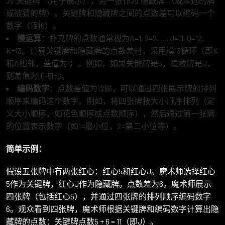
为“关键牌”（用于展示），另一张作为“隐藏牌”（观众选的牌
或被猜的牌）。关键牌和隐藏牌之间的点数差可以编码一个
数字（1到6）。
模运算
：扑克牌的点数通常视为A=1, 2=2, ..., J=11, Q=12,
K=13。计算关键牌和隐藏牌的点数差时，采用模13循环（即K
和A相邻，差值为1）。例如，如果关键牌是5，隐藏牌是J，
则差值为|11-5|=6。
编码数字
：点数差值为1到6，可以通过四张展示牌的排列
顺序来编码这个数字。例如，将四张牌按大小顺序排列（定
义大小顺序，如花色顺序或点数顺序），然后通过第一张牌
的位置表示数字（如1=最小位，2=第二小位等）。
简单示例：
假设五张牌中有两张红心：红心5和红心J。魔术师选择红心
5作为关键牌，红心J作为隐藏牌。点数差为6。魔术师展示
四张牌（包括红心5），并通过四张牌的排列顺序编码数字
6。观众看到四张牌，魔术师根据关键牌和编码数字计算出隐
藏牌的点数：关键牌点数5 + 6 = 11（即J）。