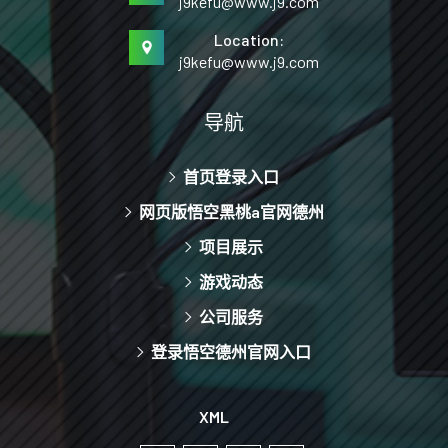
j9kefu@www.j9.com
Location:
j9kefu@www.j9.com
导航
首页登录入口
网页版悟空黑桃a官网德州
项目展示
游戏动态
公司服务
登录悟空德州官网入口
XML