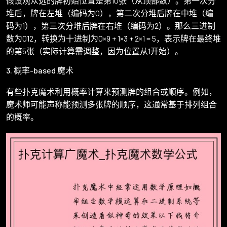
假设观众选的牌初始位置是第10张（从顶部数）。第一次分
堆后，牌在左堆（编码为0），第二次分堆后牌在中堆（编
码为1），第三次分堆后牌在右堆（编码为2）。那么三进制
数为012，转换为十进制为0×9 + 1×3 + 2×1 = 5，表示牌在最终堆
的第5张（实际计算需调整，因为位置从1开始）。
3. 概率-based 魔术
有些扑克魔术利用概率计算来预测牌的组合或顺序。例如，
魔术师可能声称能预测多张牌的顺序，这通常基于排列组合
的概率。