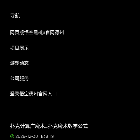
导航
网页版悟空黑桃a官网德州
项目展示
游戏动态
公司服务
登录悟空德州官网入口
扑克计算广魔术_扑克魔术数学公式
2025-12-30 11:38:19