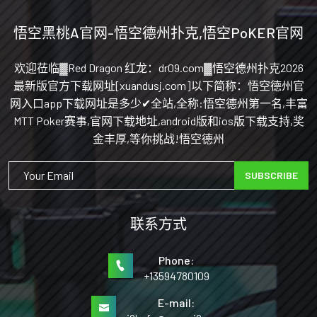
悟空黑桃A官网-悟空德州扑克,悟空PoKER官网
欢迎莅临▓Red Dragon 红龙：dr09.com▓悟空德州扑克2026
最新版官方下载网址[xuandusj.com]以下简称：悟空德州官
网入口app下载网址是多少✔全站,全称:悟空德州第一名,丰富
MTT Poker赛事,官网下载地址,android版和ios版下载支持,奖
金丰厚,等你挑战!悟空德州
SUBSCRIBE
联系方式
Phone:
+13594780109
E-mail: