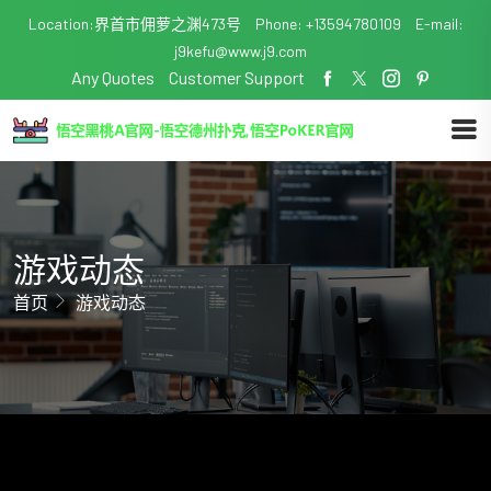
Location:界首市佣萝之渊473号
Phone: +13594780109
E-mail:
j9kefu@www.j9.com
Any Quotes
Customer Support
游戏动态
首页
游戏动态