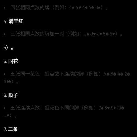
四张相同点数的牌（例如：4♠ 4♥ 4♦ 4♣ 9♠）。
4.
满堂红
三张相同点数的牌加一对（例如：J♠ J♥ J♦ 5♣ 5♥）。
5）。
5.
同花
五张同一花色，但点数不连续的牌（例如：A♣ 8♣ 4♣ 2♣
10♣）。
6.
顺子
五张连续点数，但花色不同的牌（例如：7♠ 8♥ 9♦ 10♣
J♥）。
7.
三条