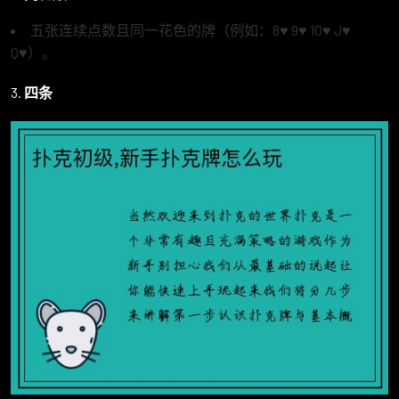
五张连续点数且同一花色的牌（例如：8♥ 9♥ 10♥ J♥
Q♥）。
3.
四条