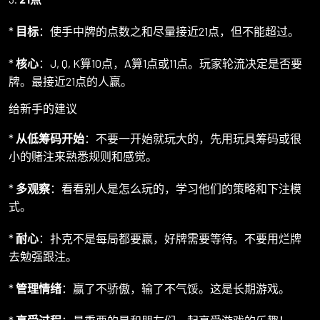
*
目标
：使手中牌的点数之和尽量接近21点，但不能超过。
*
核心
：J, Q, K算10点，A算1点或11点。玩家轮流决定是否要
牌。最接近21点的人赢。
给新手的建议
*
从低筹码开始
：不要一开始就玩大的，先用玩具筹码或很
小的赌注来熟悉规则和感觉。
*
多观察
：看看别人是怎么玩的，学习他们的策略和下注模
式。
*
耐心
：扑克不是每局都要赢，好牌需要等待。不要用烂牌
去勉强跟注。
*
管理情绪
：赢了不骄傲，输了不气馁。这是长期游戏。