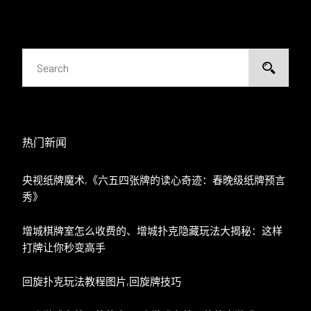
热门新闻
央视纸牌魔术,《六五四张牌的读心奇迹：春晚级纸牌预言
秀》
增城棋牌室怎么收费的、增城扑克隐藏玩法大揭秘：这样
打牌让你秒变高手
回旋扑克玩法教程图片,回旋牌技巧