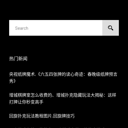
热门新闻
央视纸牌魔术,《六五四张牌的读心奇迹：春晚级纸牌预言
秀》
增城棋牌室怎么收费的、增城扑克隐藏玩法大揭秘：这样
打牌让你秒变高手
回旋扑克玩法教程图片,回旋牌技巧