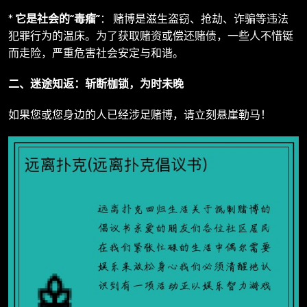
*
它是社会的“毒瘤”
： 赌博是滋生盗窃、抢劫、诈骗等违法
犯罪行为的温床。为了获取赌资或偿还赌债，一些人不惜铤
而走险，严重危害社会安定与和谐。
二、迷途知返：斩断枷锁，为时未晚
如果您或您身边的人已经涉足赌博，请立刻悬崖勒马！